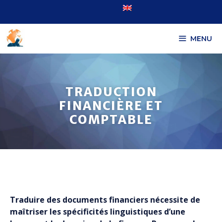
Aller
FACEBOOK
TWITTER
au
contenu
MENU
TRADUCTION
FINANCIÈRE ET
COMPTABLE
Traduire des documents financiers nécessite de
maîtriser les spécificités linguistiques d’une